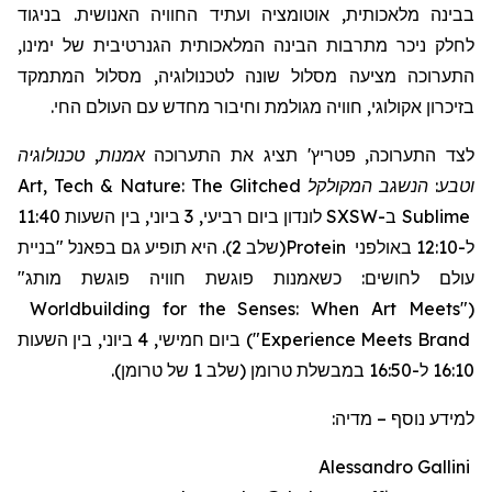
בבינה מלאכותית, אוטומציה ועתיד החוויה האנושית. בניגוד
לחלק ניכר מתרבות הבינה המלאכותית הגנרטיבית של ימינו,
התערוכה מציעה מסלול שונה לטכנולוגיה, מסלול המתמקד
בזיכרון אקולוגי, חוויה מגולמת וחיבור מחדש עם העולם החי.
אמנות, טכנולוגיה
תציג את התערוכה
'
פטריץ
לצד התערוכה,
Art, Tech & Nature: The Glitched
המקולקל
וטבע: הנשגב
לונדון ביום רביעי, 3 ביוני, בין השעות 11:40
SXSW
ב-
Sublime
"בניית
(שלב 2). היא תופיע גם בפאנל
Protein
ל-12:10 באולפני
עולם לחושים: כשאמנות פוגשת חוויה פוגשת מותג"
Worldbuilding for the Senses: When Art Meets
"
(
ביום חמישי, 4 ביוני, בין השעות
)
"
Experience Meets Brand
16:10 ל-16:50 במבשלת טרומן (שלב 1 של טרומן).
מדיה:
–
למידע נוסף
Alessandro Gallini