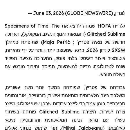
לונדון, June 03, 2026 (GLOBE NEWSWIRE) --
Specimens of Time: The
שמחה להציג את
HOFA
גלריית
תערוכה
(דוגמאות הזמן: הנשגב המקולקל),
Glitched Sublime
שתיפתח במהלך
)
Maja Petrić
(
'
פטריץ
חדשה של מאיה
לונדון 2026. ברגע שמעוצב יותר ויותר על ידי מהירות,
SXSW
אוטומציה וייצור דיגיטלי בלתי פוסק, התערוכה מציעה תפקיד
שונה לטכנולוגיה: מדיום למשמעות, תפיסה וחיבור מורגש עם
העולם הטבעי.
עבודתה
של
פטריץ
', שפותחה במשך יותר משני עשורים,
משלבת בינה מלאכותית מותאמת אישית, רובוטיקה, אור ונתונים
סביבתיים בזמן אמת כדי לייצר עבודות שבהן שינוי אקולוגי מייצר
פותחה בשיתוף
Glitched Sublime
צורה ישירות. היצירה
פעולה עם מדען הבינה המלאכותית
והרובוטיקן
מיכאי
, תוך שימוש בנתוני אקלים
)
Mihai Jalobeanu
(
ג'אלובאנו