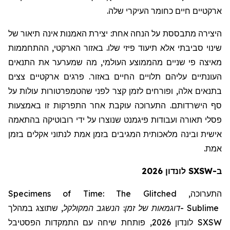
ארקטיים חיים כחומר העיקרי שלה.
היצירה מתבססת על הנחה אחת:
יצירת האמנות אינה תיאור של
שינוי סביבתי אלא תיעוד פיזי שלו. באזור הארקטי, ההתחממות
מאיצה פי שניים מהממוצע העולמי, מה שמערער את התנאים
העונתיים עליהם תלויים החיים באזור. פרגים ארקטיים צצים
בתנאים אלה, ופורחים לזמן קצר לפני שהטמפרטורות עולות על
סף הישרדותם. התערוכה עוקבת אחר התפרקות זו באמצעות
פסלי תאורה ועבודות פיגמנט שנוצרו על ידי רובוטיקה בהתאמה
אישית ובינה מלאכותית המגיבים בזמן אמת לנתוני אקלים בזמן
אמת.
ב-SXSW לונדון 2026
Specimens of Time: The Glitched
התערוכה,
שתוצג במהלך
,
המקולקל
דוגמאות של זמן: הנשגב
-
Sublime
לונדון 2026, פותחת שיחה עם התמקדות הפסטיבל
SXSW