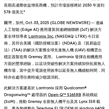
長期高邊際收益增長商機，預計市場規模將於 2030 年達到
578 億美元*
爾灣，加州, Oct. 03, 2025 (GLOBE NEWSWIRE) -- 邊緣
人工智能 (Edge AI) 應用運算與連網物聯網 (IoT) 解決方
案全球領導者
Lantronix Inc.
(NASDAQ: LTRX) 今日宣
佈，其符合美國《國防授權法案》(NDAA) 及《貿易協定
法》(TAA) 的解決方案獲全球先進無人機 (UAV) 相機雲台
穩定器製造商 Gremsy 選用。 Lantronix 發揮在相機應用
方面的豐厚經驗，以這項突破性解決方案持續加快拓展無人
機市場，當中提升電源使用效率以延長無人機續航時間，同
時亦在處理任務時減少能源消耗。
此解決方案建基於 Lantronix 採用 Qualcomm®
Dragonwing™ 處理器的
Open-Q™ 5165RB
系統模組
(SoM)，推動 Gremsy 全新無人機平台及其 Lynx ISR 載
荷，專為無縫整合 Teledyne FLIR OEM 的 Hadron 640R