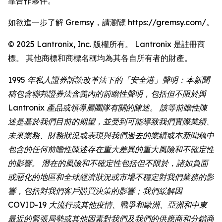
靠合作夥伴。
如欲進一步了解 Gremsy，請瀏覽
https://gremsy.com/
。
© 2025 Lantronix, Inc. 版權所有。 Lantronix 是註冊商
標。 其他商標和商標名稱均為其各自所有者的財產。
1995 年私人證券訴訟改革法下的「安全港」聲明：本新聞
稿包含聯邦證券法含義內的前瞻性聲明，包括但不限於與
Lantronix 產品或領導層團隊有關的陳述。 該等前瞻性陳
述是基於我們目前的期望，並受到可能導致我們實際業績、
未來業務、財務狀況或表現與我們過去的業績或本新聞稿中
包含的任何前瞻性陳述存在重大差異的重大風險和不確定性
的影響。 潛在的風險和不確定性包括但不限於，諸如負面
或惡化的地區和全球經濟狀況或市場不穩定對我們業務的影
響，包括對我們客戶購買決策的影響；我們緩解因
COVID-19 大流行或其他疫情、戰爭和歐洲、亞洲和中東
最近的緊張局勢或其他因素對我們及我們的供應商和分銷商