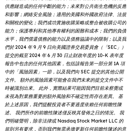
供應鏈造成的任何中斷的能力；未來對公共衛生危機的反應
和影響；網絡安全風險；適用的美國和外國政府法律、法規
和關稅的變化；我們成功實施收購策略或整合被收購公司的
能力；保護專利和其他專有權利的困難和成本；我們的負債
水平，我們償還債務的能力以及債務協議中的限制；以及我
們於 2024 年 9 月 9 日向美國證券交易委員會（「SEC」）
提交的截至 2024 年 6 月 30 日止財政年度的 10-K 表年度
報告中包含的任何其他因素，包括該報告第一部分第 1A 項
中的「風險因素」一節，以及我們向 SEC 提交的其他公開
文件。 額外的風險因素可能會在我們未來的提交文件中不
時被識別出來。 此外，實際結果可能因我們目前未察覺或
未視為對業務重要的額外風險和不確定性而存在差異。 基
於上述原因，我們提醒投資者不要過度依賴任何前瞻性陳
述。 我們所作的前瞻性陳述僅反映其發佈之日的情況。 我
們明確聲明，除非法律或 Nasdaq Stock Market LLC 的
規則另有要求，否則我們無需承擔更新任何前瞻性陳述的意