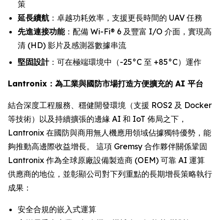
策
延長續航
：卓越功耗效率，支援更長時間的 UAV 任務
先進連接功能
：配備 Wi-Fi® 6 及豐富 I/O 介面，實現高
清 (HD) 影片及感測器數據串流
堅固設計
：可在極端環境中（-25°C 至 +85°C）運作
Lantronix：為工業與國防市場打造方便擴充的 AI 平台
結合深度工程服務、穩健開發環境（支援 ROS2 及 Docker
等技術）以及持續擴張的邊緣 AI 和 IoT 佈局之下，
Lantronix 在國防與商用無人機應用領域佔據獨特優勢，能
夠推動高邊際收益增長。 這項 Gremsy 合作夥伴關係鞏固
Lantronix 作為全球原廠設備製造商 (OEM) 可靠 AI 運算
供應商的地位，並彰顯公司對下列重點的長期增長策略執行
成果：
安全合規的嵌入式運算