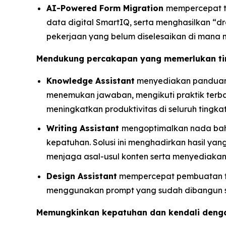
AI-Powered Form Migration
mempercepat t
data digital SmartIQ, serta menghasilkan “d
pekerjaan yang belum diselesaikan di mana ma
Mendukung percakapan yang memerlukan tin
Knowledge Assistant
menyediakan panduan 
menemukan jawaban, mengikuti praktik terbai
meningkatkan produktivitas di seluruh ting
Writing Assistant
mengoptimalkan nada baha
kepatuhan. Solusi ini menghadirkan hasil ya
menjaga asal-usul konten serta menyediakan 
Design Assistant
mempercepat pembuatan t
menggunakan prompt yang sudah dibangun se
Memungkinkan kepatuhan dan kendali denga