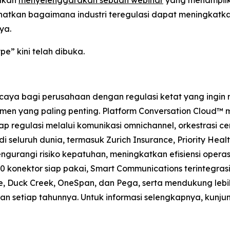
ihatkan bagaimana industri teregulasi dapat meningkatk
ya.
e” kini telah dibuka.
caya bagi perusahaan dengan regulasi ketat yang ingin 
 yang paling penting. Platform Conversation Cloud™ m
p regulasi melalui komunikasi omnichannel, orkestrasi c
i seluruh dunia, termasuk Zurich Insurance, Priority Heal
urangi risiko kepatuhan, meningkatkan efisiensi opera
ri 30 konektor siap pakai, Smart Communications terintegr
e, Duck Creek, OneSpan, dan Pega, serta mendukung lebi
haan setiap tahunnya. Untuk informasi selengkapnya, kun