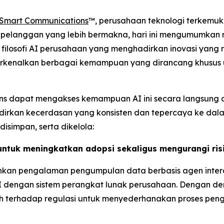
Smart Communications
™, perusahaan teknologi terkemu
n pelanggan yang lebih bermakna, hari ini mengumumkan 
 filosofi AI perusahaan yang menghadirkan inovasi yan
perkenalkan berbagai kemampuan yang dirancang khusus 
ns dapat mengakses kemampuan AI ini secara langsung d
dirkan kecerdasan yang konsisten dan tepercaya ke dala
isimpan, serta dikelola:
untuk meningkatkan adopsi sekaligus mengurangi ris
an pengalaman pengumpulan data berbasis agen interakt
dengan sistem perangkat lunak perusahaan. Dengan de
terhadap regulasi untuk menyederhanakan proses pengaj