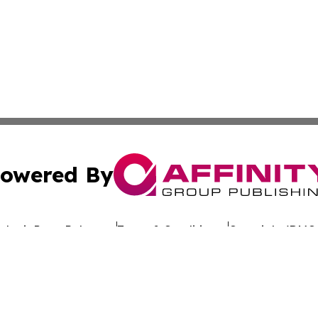
owered By
ubmit Press Release
Terms & Conditions
Copyright/DMCA
 Inc. dba Affinity Group Publishing & Tonga Industry Time
Cookie Settings / Your Privacy Choices