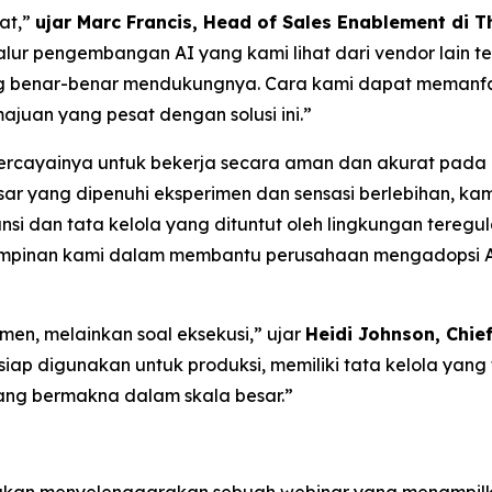
at,”
ujar Marc Francis, Head of Sales Enablement di T
jalur pengembangan AI yang kami lihat dari vendor lain
ng benar-benar mendukungnya. Cara kami dapat memanfa
an yang pesat dengan solusi ini.”
emercayainya untuk bekerja secara aman dan akurat pad
sar yang dipenuhi eksperimen dan sensasi berlebihan, ka
 dan tata kelola yang dituntut oleh lingkungan teregulas
impinan kami dalam membantu perusahaan mengadopsi A
imen, melainkan soal eksekusi,” ujar
Heidi Johnson, Chie
iap digunakan untuk produksi, memiliki tata kelola yan
ang bermakna dalam skala besar.”
 akan
menyelenggarakan sebuah webinar
yang menampilka