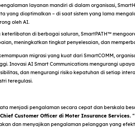
pengalaman layanan mandiri di dalam organisasi, Smart
a yang dioptimalkan – di saat sistem yang lama mengal
ong oleh AI.
keterlibatan di berbagai saluran, SmartPATH™ mengoor
ian, meningkatkan tingkat penyelesaian, dan memperbai
kemampuan migrasi yang kuat dari SmartCOMM, organisa
inggi. Inovasi AI Smart Communications mengurangi upa
ibilitas, dan mengurangi risiko kepatuhan di setiap inte
ri teregulasi.
 data menjadi pengalaman secara cepat dan berskala b
Chief Customer Officer di Moter Insurance Services.
“
kan dan menyajikan pengalaman pelanggan yang efektif