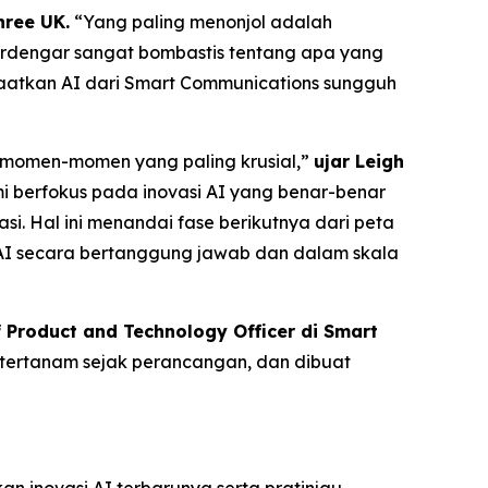
hree UK.
“Yang paling menonjol adalah
 terdengar sangat bombastis tentang apa yang
atkan AI dari Smart Communications sungguh
a momen-momen yang paling krusial,”
ujar Leigh
mi berfokus pada inovasi AI yang benar-benar
i. Hal ini menandai fase berikutnya dari peta
I secara bertanggung jawab dan dalam skala
f Product and Technology Officer di Smart
g tertanam sejak perancangan, dan dibuat
n inovasi AI terbarunya serta pratinjau