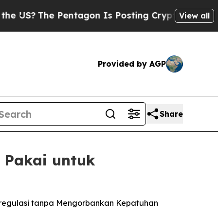
he Pentagon Is Posting Cryptic Biblical Message
View all
Provided by AGP
Share
 Pakai untuk
Teregulasi tanpa Mengorbankan Kepatuhan