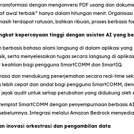
ransformasi dengan mengonversi PDF usang dan dokum
raf awal terbaik” hanya dalam hitungan menit. Organisas
sih terdapat ratusan, bahkan ribuan, proses berbasis for
gkat kepercayaan tinggi dengan asisten AI yang b
berbasis bahasa alami langsung di dalam aplikasi ya
k, serta menyelesaikan tugas secara langsung di aplikas
kat keahlian bagi pengguna SmartCOMM dan SmartIQ.
sa dan mendukung penerjemahan secara real-time sekal
ng lebih cepat dan andal bagi pengguna SmartCOMM, denga
jejak audit untuk setiap perubahan yang didukung oleh A
emplat SmartCOMM dengan penyempurnaan berbasis AI 
belumnya. Integrasi melalui Amazon Bedrock menyediak
n inovasi orkestrasi dan pengambilan data