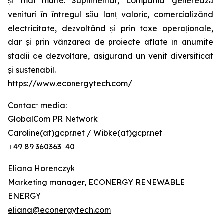
și mai multe. Suplimentar, compania generează
venituri în întregul său lanț valoric, comercializând
electricitate, dezvoltând și prin taxe operaționale,
dar și prin vânzarea de proiecte aflate în anumite
stadii de dezvoltare, asigurând un venit diversificat
și sustenabil.
https://www.econergytech.com/
Contact media:
GlobalCom PR Network
Caroline(at)gcpr.net / Wibke(at)gcpr.net
+49 89 360363-40
Eliana Horenczyk
Marketing manager, ECONERGY RENEWABLE
ENERGY
eliana@econergytech.com