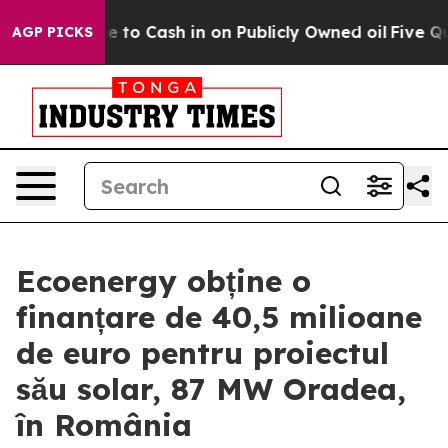
he Chance to Cash in on Publicly Owned oil
Five Ques
AGP PICKS
Ecoenergy obține o
finanțare de 40,5 milioane
de euro pentru proiectul
său solar, 87 MW Oradea,
în România