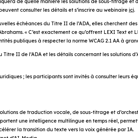
liquera de quelle manière les solutions de sous-titrage et 
peuvent consulter les détails et s’inscrire au webinaire
ici
.
velles échéances du Titre II de l’ADA, elles cherchent des
 Abrahams. « C’est exactement ce qu’offrent LEXI Text et L
 entités publiques à respecter la norme WCAG 2.1 AA à gran
 Titre II de l’ADA et les détails concernant les solutions d
idiques ; les participants sont invités à consulter leurs é
lutions de traduction vocale, de sous-titrage et d’orchest
portent une intelligence multilingue en temps réel, permet
élérer la transition du texte vers la voix générée par IA.
ernet d’AI-Media
.