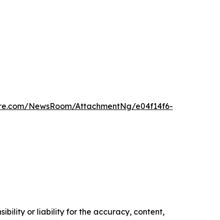
ire.com/NewsRoom/AttachmentNg/e04f14f6-
ility or liability for the accuracy, content,