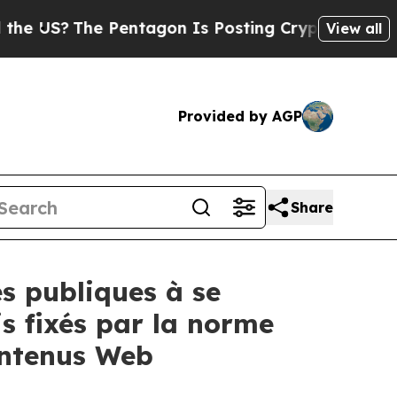
The Pentagon Is Posting Cryptic Biblical Messa
View all
Provided by AGP
Share
és publiques à se
is fixés par la norme
contenus Web