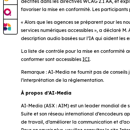
décrites dans les directives WCAG 2.1 AA, et exp
favoriser la mise en conformité. Les participants 
« Alors que les agences se préparent pour les nou
services numériques accessibles », a déclaré M.
description audio basées sur l’IA qui aident les
La liste de contrôle pour la mise en conformité au
conformer sont accessibles
ICI
.
Remarque : AI-Media ne fournit pas de conseils jur
l’interprétation de la réglementation.
À propos d’AI-Media
AI-Media (ASX : AIM) est un leader mondial de so
Suite et son réseau international d’encodeurs ap
de travail, d’améliorer la communication et d’acc
Pour en savoir plus, veuillez consulter le
site Int