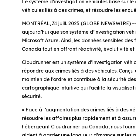
Le système d’investigation véhicules basé sur le 
véhicules liés à des crimes, et résoudre les enq
MONTRÉAL, 31 juill. 2025 (GLOBE NEWSWIRE) -
aujourd’hui que son système d’investigation véhi
Microsoft Azure. Ainsi, les données sensibles des
Canada tout en offrant réactivité, évolutivité et f
Cloudrunner est un système d’investigation véhic
répondre aux crimes liés à des véhicules. Conçu 
maintien de l’ordre et contribue à la sécurité de
cartographique intuitive qui facilite la visualisat
sécurité.
«
Face à l’augmentation des crimes liés à des véhi
résoudre les affaires plus rapidement et à assu
hébergeant Cloudrunner au Canada, nous fournisso
aident à garder une longueur d’avance sur les acti