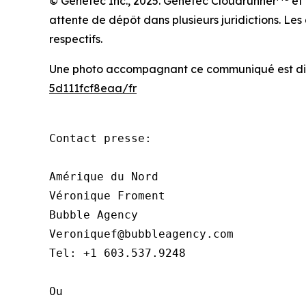
© Genetec Inc., 2025. Genetec Cloudrunner
et 
attente de dépôt dans plusieurs juridictions. L
respectifs.
Une photo accompagnant ce communiqué est dis
5d111fcf8eaa/fr
Contact presse:

Amérique du Nord

Véronique Froment

Bubble Agency

Veroniquef@bubbleagency.com

Tel: +1 603.537.9248

Ou
