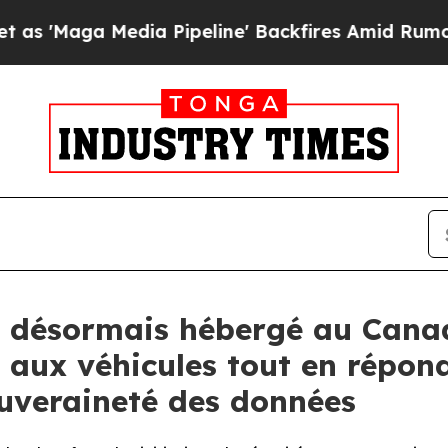
Media Pipeline' Backfires Amid Rumors Trump Wil
t désormais hébergé au Canad
ée aux véhicules tout en répo
ouveraineté des données