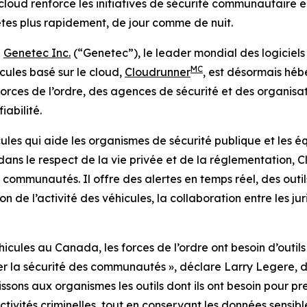
cloud renforce les initiatives de sécurité communautaire en
uêtes plus rapidement, de jour comme de nuit.
-
Genetec Inc.
(“Genetec”), le leader mondial des logiciels
MC
cules basé sur le cloud,
Cloudrunner
, est désormais hé
 forces de l’ordre, des agences de sécurité et des organis
iabilité.
ules qui aide les organismes de sécurité publique et les éq
dans le respect de la vie privée et de la réglementation,
s communautés. Il offre des alertes en temps réel, des outi
ion de l’activité des véhicules, la collaboration entre les j
cules au Canada, les forces de l’ordre ont besoin d’outils 
rer la sécurité des communautés
», déclare Larry Legere, 
ns aux organismes les outils dont ils ont besoin pour pren
vités criminelles, tout en conservant les données sensibles