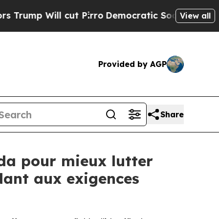
l cut Pirro
Democratic Socialists of America P
View all
Provided by AGP
Share
a pour mieux lutter
ndant aux exigences