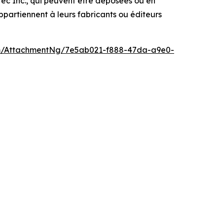
c Inc., qui peuvent être déposées ou en
partiennent à leurs fabricants ou éditeurs
m/AttachmentNg/7e5ab021-f888-47da-a9e0-