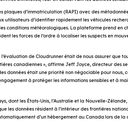
 plaques d’immatriculation (RAPI) avec des métadonnées r
x utilisateurs d’identifier rapidement les véhicules reche
s les conditions météorologiques. La plateforme prend en ch
ident les forces de l’ordre à localiser les suspects en mou
e l’évaluation de Cloudrunner était de nous assurer que to
rontières canadiennes
», affirme Jeff Joyce, directeur des s
es données était une priorité non négociable pour nous, 
engagement à protéger les informations sensibles et à ma
ays, dont les États-Unis, l’Australie et la Nouvelle-Zélan
 les données résident à l’intérieur des frontières nationa
t automatiquement d’un hébergement au Canada lors de la 