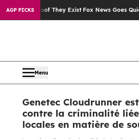
 Proof They Exist
Fox News Goes Quiet as 'Maga 
AGP PICKS
Menu
Genetec Cloudrunner es
contre la criminalité li
locales en matière de s