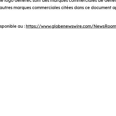
le logo Genetec sont des marques commerciales de Genete
es autres marques commerciales citées dans ce document ap
ponible au :
https://www.globenewswire.com/NewsRoo